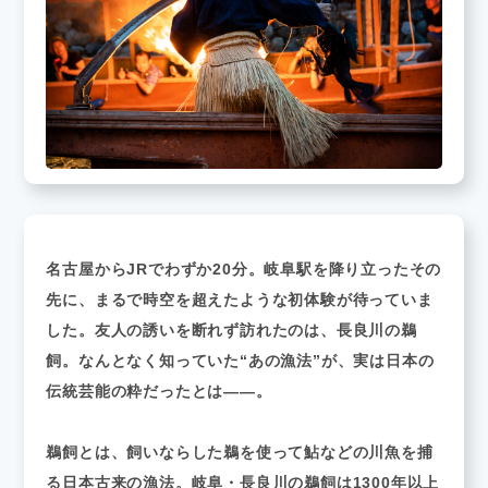
名古屋からJRでわずか20分。岐阜駅を降り立ったその
先に、まるで時空を超えたような初体験が待っていま
した。友人の誘いを断れず訪れたのは、長良川の鵜
飼。なんとなく知っていた“あの漁法”が、実は日本の
伝統芸能の粋だったとは——。
鵜飼とは、飼いならした鵜を使って鮎などの川魚を捕
る日本古来の漁法。岐阜・長良川の鵜飼は1300年以上