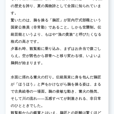
の歴史を誇り、夏の風物詩として全国に知られていま
す。
驚いたのは、鵜を操る「鵜匠」が宮内庁式部職という
国家公務員（非常勤）であること。しかも世襲制。伝
統芸能というより、もはや“漁の貴族”と呼びたくなる
格式の高さです。
夕暮れ時、観覧船に乗り込み、まずはお弁当で腹ごし
らえ。空が茜色から群青へと移り変わる頃、いよいよ
鵜飼が始まります。
水面に揺れる篝火の灯り。伝統装束に身を包んだ鵜匠
が「ほうほう」と声をかけながら鵜を操る姿は、まる
で古典絵巻の一場面。鵜の俊敏な動き、篝火の熱気、
そして川の流れ——五感すべてが刺激される、非日常
のひとときでした。
観覧船からの鑑賞とはいえ、鵜匠との距離は驚くほど