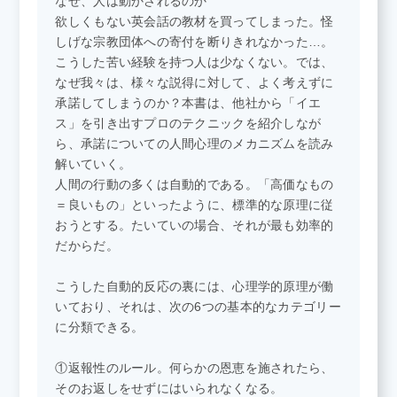
なぜ、人は動かされるのか
欲しくもない英会話の教材を買ってしまった。怪
しげな宗教団体への寄付を断りきれなかった…。
こうした苦い経験を持つ人は少なくない。では、
なぜ我々は、様々な説得に対して、よく考えずに
承諾してしまうのか？本書は、他社から「イエ
ス」を引き出すプロのテクニックを紹介しなが
ら、承諾についての人間心理のメカニズムを読み
解いていく。
人間の行動の多くは自動的である。「高価なもの
＝良いもの」といったように、標準的な原理に従
おうとする。たいていの場合、それが最も効率的
だからだ。
こうした自動的反応の裏には、心理学的原理が働
いており、それは、次の6つの基本的なカテゴリー
に分類できる。
①返報性のルール。何らかの恩恵を施されたら、
そのお返しをせずにはいられなくなる。