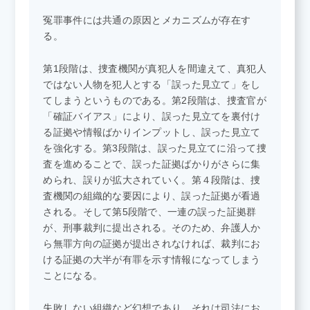
冤罪事件には共通の原因とメカニズムが存在す
る。
第1段階は、捜査機関が真犯人を間違えて、真犯人
ではない人物を犯人とする「誤った見立て」をし
てしまうというものである。第2段階は、捜査官が
「確証バイアス」により、誤った見立てを裏付け
る証拠や情報ばかりインプットし、誤った見立て
を強化する。第3段階は、誤った見立てに沿って捜
査を進めることで、誤った証拠ばかりがさらに集
められ、誤りが拡大されていく。第４段階は、捜
査機関の組織的な要因により、誤った証拠が看過
される。そして第5段階で、一連の誤った証拠群
が、刑事裁判に提出される。そのため、弁護人か
ら無罪方向の証拠が提出されなければ、裁判にお
ける証拠の大半が有罪を示す情報になってしまう
ことになる。
失敗しない組織など幻想であり、それは司法にお