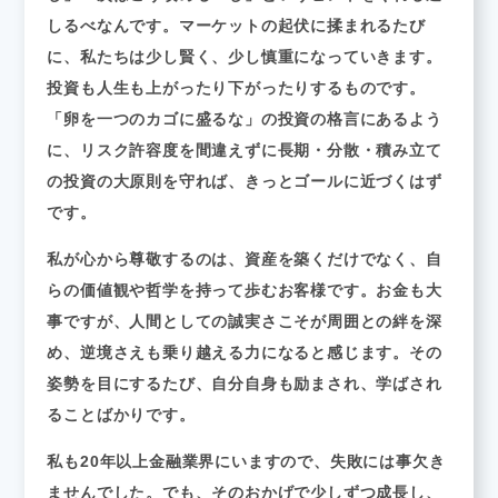
しるべなんです。マーケットの起伏に揉まれるたび
に、私たちは少し賢く、少し慎重になっていきます。
投資も人生も上がったり下がったりするものです。
「卵を一つのカゴに盛るな」の投資の格言にあるよう
に、リスク許容度を間違えずに長期・分散・積み立て
の投資の大原則を守れば、きっとゴールに近づくはず
です。
私が心から尊敬するのは、資産を築くだけでなく、自
らの価値観や哲学を持って歩むお客様です。お金も大
事ですが、人間としての誠実さこそが周囲との絆を深
め、逆境さえも乗り越える力になると感じます。その
姿勢を目にするたび、自分自身も励まされ、学ばされ
ることばかりです。
私も20年以上金融業界にいますので、失敗には事欠き
ませんでした。でも、そのおかげで少しずつ成長し、